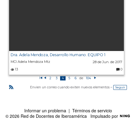
Dra. Adela Mendoza, Desarrollo Humano. EQUIPO 1
MCI Adela Mendoza Mtz
28 de Jun. de 2017
13
0
C
o
de
2
3
4
5
6
104
m
P
A
Si
e
ri
n
g
n
m
t
ui
Seguir
Envien un correo cuando exiten nuevos elementos –
t
e
e
e
R
ar
r
ri
n
S
o
o
t
io
r
e
S
s:
Informar un problema
|
Términos de servicio
© 2026 Red de Docentes de Iberoamérica
Impulsado por