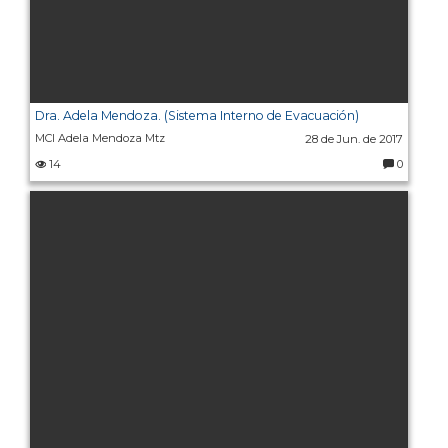
Dra. Adela Mendoza. (Sistema Interno de Evacuación)
MCI Adela Mendoza Mtz
28 de Jun. de 2017
14
0
C
o
m
e
n
t
ar
io
s: