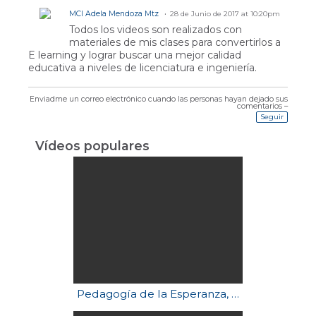
MCI Adela Mendoza Mtz
28 de Junio de 2017 at 10:20pm
Todos los videos son realizados con
materiales de mis clases para convertirlos a
E learning y lograr buscar una mejor calidad
educativa a niveles de licenciatura e ingeniería.
Enviadme un correo electrónico cuando las personas hayan dejado sus
comentarios –
Seguir
Vídeos populares
Pedagogía de la Esperanza, Freire Paulo - Fragmentos y reflexiones