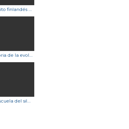
El éxito finlandés en la educación
Historia de la evolución en la Tierra en 60 segundos
La escuela del silencio