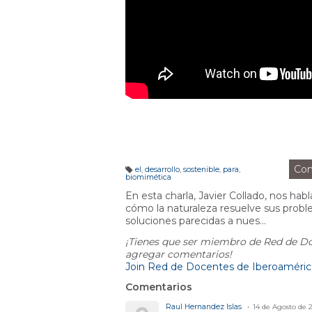
Con
el
,
desarrollo
,
sostenible
,
para
,
biomimética
E
ti
q
En esta charla, Javier Collado, nos hab
u
et
cómo la naturaleza resuelve sus probl
a
soluciones parecidas a nues...
s:
¡Tienes que ser miembro de Red de Do
agregar comentarios!
Join Red de Docentes de Iberoaméric
Comentarios
Raul Hernandez Islas
14 de Agosto de 