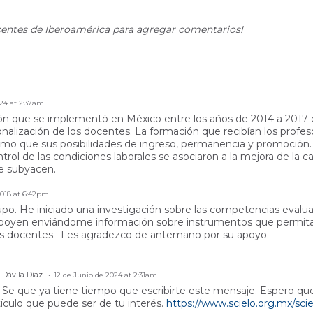
entes de Iberoamérica para agregar comentarios!
024 at 2:37am
ión que se implementó en México entre los años de 2014 a 2017
nalización de los docentes. La formación que recibían los profe
smo que sus posibilidades de ingreso, permanencia y promoción. A
ntrol de las condiciones laborales se asociaron a la mejora de la c
e subyacen.
2018 at 6:42pm
. He iniciado una investigación sobre las competencias evalua
poyen enviándome información sobre instrumentos que permitan 
os docentes. Les agradezco de antemano por su apoyo.
 Dávila Díaz
12 de Junio de 2024 at 2:31am
 Se que ya tiene tiempo que escribirte este mensaje. Espero que
ículo que puede ser de tu interés.
https://www.scielo.org.mx/scie