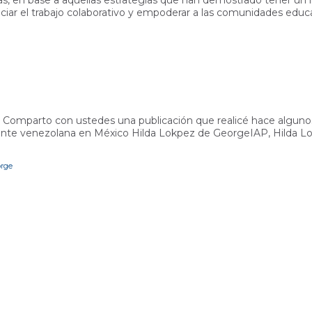
as, en base a aquellas estrategias que han demostrado tener un 
ciar el trabajo colaborativo y empoderar a las comunidades educ
Comparto con ustedes una publicación que realicé hace algunos 
cente venezolana en México Hilda Lokpez de GeorgeIAP, Hilda 
orge