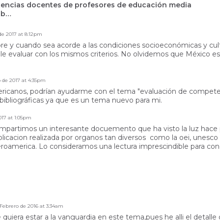
tencias docentes de profesores de educación media
ab…
de 2017 at 8:12pm
mpre y cuando sea acorde a las condiciones socioeconómicas y cu
ble evaluar con los mismos criterios. No olvidemos que México e
 de 2017 at 4:35pm
canos, podrían ayudarme con el tema "evaluación de competenci
bibliográficas ya que es un tema nuevo para mi.
017 at 1:05pm
partimos un interesante docuemento que ha visto la luz hace
blicacion realizada por organos tan diversos como la oei, unesco 
eroamerica. Lo consideramos una lectura imprescindible para cono
 Febrero de 2016 at 3:34am
uiera estar a la vanguardia en este tema,pues he alli el detall