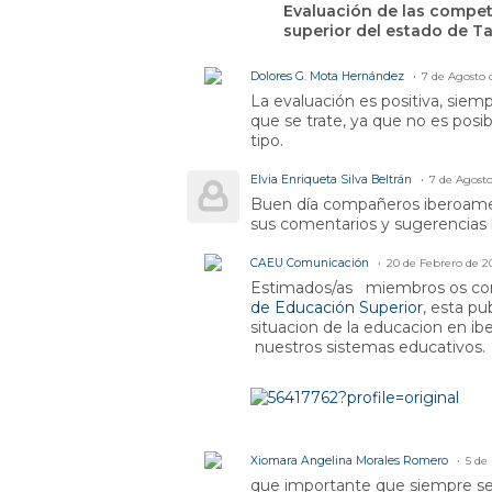
Evaluación de las compe
superior del estado de T
Dolores G. Mota Hernández
7 de Agosto 
La evaluación es positiva, sie
que se trate, ya que no es posi
tipo.
Elvia Enriqueta Silva Beltrán
7 de Agosto
Buen día compañeros iberoameri
sus comentarios y sugerencias 
CAEU Comunicación
20 de Febrero de 2
Estimados/as miembros os com
de Educación Superior
,
esta pu
situacion de la educacion en ib
nuestros sistemas educativos.
Xiomara Angelina Morales Romero
5 de
que importante que siempre se q