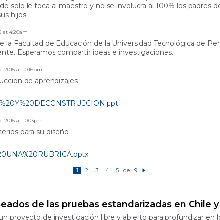
do solo le toca al maestro y no se involucra al 100% los padres d
us hijos
6 at 4:20am
la Facultad de Educación de la Universidad Tecnológica de Perei
gente. Esperamos compartir ideas e investigaciones.
de 2015 at 10:16pm
ruccion de aprendizajes
N%20Y%20DECONSTRUCCION.ppt
de 2015 at 10:03pm
terios para su diseño
UNA%20RUBRICA.pptx
de
1
2
3
4
5
9
Si
g
ui
e
n
t
seados de las pruebas estandarizadas en Chile 
e
 proyecto de investigación libre y abierto para profundizar en l