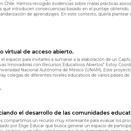
l en Chile. Hemos recogido evidencias sobre malas prácticas asoc
mas que introducen consecuencias basado en el puntaje obtenido.
standarización de aprendizajes. En este contexto, quería plantear
ro virtual de acceso abierto.
l espacio para invitarles a sumarse a la elaboración de un Capítul
as Innovadoras con Recursos Educativos Abiertos" Estoy Coordin
niversidad Nacional Autónoma de México (UNAM). Este proyecto e
y colegas de diferentes niveles educativos de varios países de 
s
iando el desarrollo de las comunidades educat
 compartimos un recurso muy interesante para evaluar los proc
ado por Elige Educar que busca generar un espacio de participac