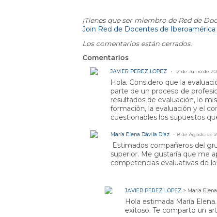
¡Tienes que ser miembro de Red de Doc
Join Red de Docentes de Iberoamérica
Los comentarios están cerrados.
Comentarios
JAVIER PEREZ LOPEZ
12 de Junio de 2
Hola. Considero que la evaluac
parte de un proceso de profesio
resultados de evaluación, lo mi
formación, la evaluación y el co
cuestionables los supuestos qu
María Elena Dávila Díaz
8 de Agosto de 
Estimados compañeros del grupo
superior. Me gustaría que me a
competencias evaluativas de l
JAVIER PEREZ LOPEZ
> María Elena
Hola estimada María Elena.
exitoso. Te comparto un art