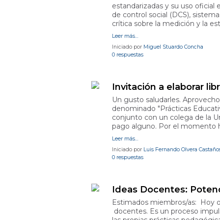
estandarizadas y su uso oficia
de control social (DCS), siste
crítica sobre la medición y la e
Leer más…
Iniciado por
Miguel Stuardo Concha
0 respuestas
Invitación a elaborar lib
Un gusto saludarles. Aprovecho e
denominado "Prácticas Educativ
conjunto con un colega de la U
pago alguno. Por el momento ha
Leer más…
Iniciado por
Luis Fernando Olvera Castaño
0 respuestas
Ideas Docentes: Potenc
Estimados miembros/as: Hoy os
docentes. Es un proceso impuls