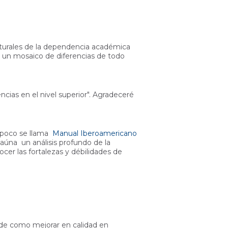
lturales de la dependencia académica
s un mosaico de diferencias de todo
as en el nivel superior". Agradeceré
 poco se llama
Manual Iberoamericano
aúna un análisis profundo de la
cer las fortalezas y débilidades de
e de como mejorar en calidad en