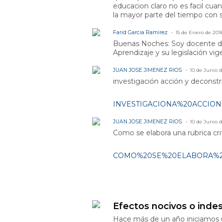
educacion claro no es facil cuan
la mayor parte del tiempo con s
Farid Garcia Ramirez
15 de Enero de 201
Buenas Noches: Soy docente de 
Aprendizaje y su legislación vi
JUAN JOSE JIMENEZ RIOS
10 de Junio 
investigación acción y deconst
INVESTIGACIONA%20ACCIO
JUAN JOSE JIMENEZ RIOS
10 de Junio 
Como se elabora una rubrica cri
COMO%20SE%20ELABORA%20
Forum
Efectos nocivos o inde
Hace más de un año iniciamos un