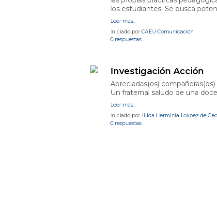
las propias prácticas pedagógic
los estudiantes. Se busca poten
Leer más…
Iniciado por
CAEU Comunicación
0 respuestas
Investigación Acción
Apreciadas(os) compañeras(os) 
Un fraternal saludo de una do
Leer más…
Iniciado por
Hilda Herminia Lokpez de Ge
0 respuestas
Photos