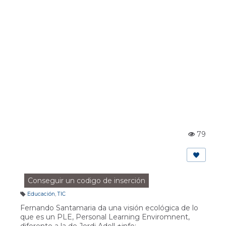
79
Vi
st
a
s:
Conseguir un codigo de inserción
Educación
,
TIC
E
ti
Fernando Santamaria da una visión ecológica de lo
q
u
que es un PLE, Personal Learning Enviromnent,
et
diferente a la de Jordi Adell +info:
a