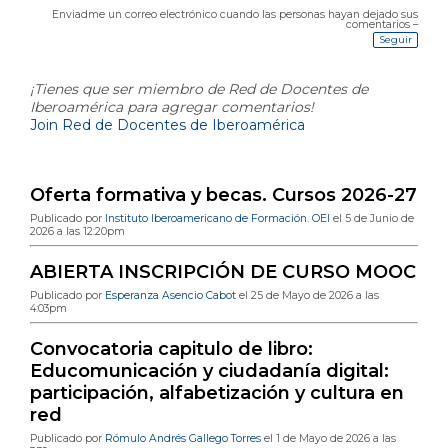
E
ti
Enviadme un correo electrónico cuando las personas hayan dejado sus
q
comentarios –
u
Seguir
et
a
s:
¡Tienes que ser miembro de Red de Docentes de
Iberoamérica para agregar comentarios!
Join Red de Docentes de Iberoamérica
Última publicación en el blog
Oferta formativa y becas. Cursos 2026-27
Publicado por
Instituto Iberoamericano de Formación. OEI
el 5 de Junio de
2026 a las 12:20pm
ABIERTA INSCRIPCIÓN DE CURSO MOOC
Publicado por
Esperanza Asencio Cabot
el 25 de Mayo de 2026 a las
4:03pm
Convocatoria capitulo de libro:
Educomunicación y ciudadanía digital:
participación, alfabetización y cultura en
red
Publicado por
Rómulo Andrés Gallego Torres
el 1 de Mayo de 2026 a las