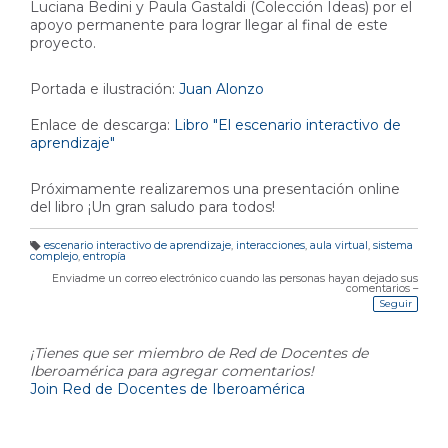
Luciana Bedini y Paula Gastaldi (Colección Ideas) por el
apoyo permanente para lograr llegar al final de este
proyecto.
Portada e ilustración:
Juan Alonzo
Enlace de descarga:
Libro "El escenario interactivo de
aprendizaje"
Próximamente realizaremos una presentación online
del libro ¡Un gran saludo para todos!
escenario interactivo de aprendizaje
,
interacciones
,
aula virtual
,
sistema
complejo
,
entropía
E
ti
q
Enviadme un correo electrónico cuando las personas hayan dejado sus
u
comentarios –
et
Seguir
a
s:
¡Tienes que ser miembro de Red de Docentes de
Iberoamérica para agregar comentarios!
Join Red de Docentes de Iberoamérica
Última publicación en el blog