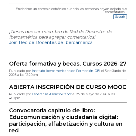
Enviadme un correo electrónico cuando las personas hayan dejado sus
comentarios –
Seguir
¡Tienes que ser miembro de Red de Docentes de
Iberoamérica para agregar comentarios!
Join Red de Docentes de Iberoamérica
Última publicación en el blog
Oferta formativa y becas. Cursos 2026-27
Publicado por
Instituto Iberoamericano de Formación. OEI
el 5 de Junio de
2026 a las 12:20pm
ABIERTA INSCRIPCIÓN DE CURSO MOOC
Publicado por
Esperanza Asencio Cabot
el 25 de Mayo de 2026 a las
4:03pm
Convocatoria capitulo de libro:
Educomunicación y ciudadanía digital:
participación, alfabetización y cultura en
red