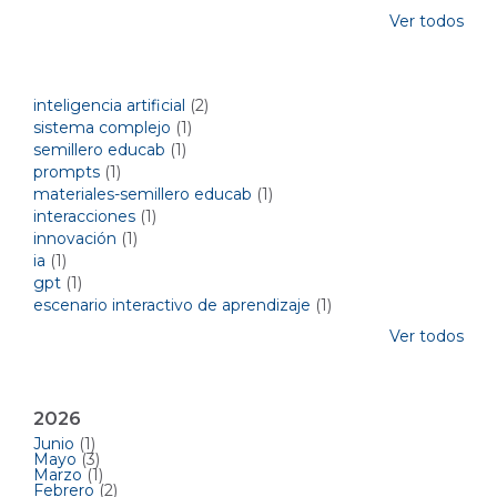
Ver todos
Temas del blog por etiquetas
inteligencia artificial
(2)
sistema complejo
(1)
semillero educab
(1)
prompts
(1)
materiales-semillero educab
(1)
interacciones
(1)
innovación
(1)
ia
(1)
gpt
(1)
escenario interactivo de aprendizaje
(1)
Ver todos
Archivos mensuales
2026
Junio
(1)
Mayo
(3)
Marzo
(1)
Febrero
(2)