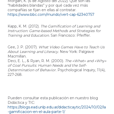
Morgan, K. (6 de Agosto del 2022). Qué son las
“habilidades blandas” y por qué cada vez más
compañías se fijan en ellas al contratar.
https://www.bbc.com/mundo/vert-cap-62340757
Kapp, K. M. (2012).
The Gamification of Learning and
Instruction: Game-based Methods and Strategies for
Training and Education.
San Francisco: Pfeiffer.
Gee, J. P. (2007).
What Video Games Have to Teach Us
About Learning and Literacy.
New York: Palgrave
Macmillan.
Deci, E. L., & Ryan, R. M. (2000).
The «What» and «Why»
of Goal Pursuits: Human Needs and the Self-
Determination of Behavior.
Psychological Inquiry, 11(4),
227-268.
Pueden consultar esta publicación en nuestro blog
Didáctica y TIC:
https://blogs.ead.unlp.edu.ar/didacticaytic/2024/10/02/la
-gamificacion-en-el-aula-parte-1/