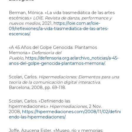
Berman, Mónica. «La vida trasmediática de las artes
escénicas.»
LOÏE. Revista de danza, performance y
nuevos medios
, 2021,
https://loie.com.ar/loie-
09/reflexiones/la-vida-trasmediatica-de-las-artes-
escenicas/
.
«A 45 Años del Golpe Genocida: Plantamos
Memoria.»
Defensoria del
Pueblo
,
https://defensoria.org.ar/archivo_noticias/a-45-
anos-del-golpe-genocida-plantamos-memoria/
.
Scolari, Carlos.
Hipermediaciones: Elementos para una
teoría de la comunicación digital interactiva
.
Barcelona, 2008, pp. 69-118.
Scolari, Carlos. «Definiendo las
hipermediaciones.»
Hipermediaciones
, 2 Nov.
2008,
https://hipermediaciones.com/2008/11/02/defini
endo-las-hipermediaciones/
.
Joffe, Azucena Ester. «Museo, río y memorias: