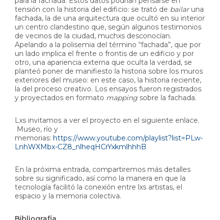
para la fachada. Estos datos podrían pensarse en
tensión con la historia del edificio: se trató de
bailar
una
fachada, la de una arquitectura que ocultó en su interior
un centro clandestino que, según algunos testimonios
de vecinos de la ciudad, muchxs desconocían.
Apelando a la polisemia del término “fachada”, que por
un lado implica el frente o frontis de un edificio y por
otro, una apariencia externa que oculta la verdad, se
planteó poner de manifiesto la historia sobre los muros
exteriores del museo: en este caso, la historia reciente,
la del proceso creativo. Los ensayos fueron registrados
y proyectados en formato
mapping
sobre la fachada.
Lxs invitamos a ver el proyecto en el siguiente enlace.
Museo, río y
memorias:
https://www.youtube.com/playlist?list=PLw-
LnhWXMbx-CZ8_nlheqHCrYxkmlhhhB
En la próxima entrada, compartiremos más detalles
sobre su significado, así como la manera en que la
tecnología facilitó la conexión entre lxs artistas, el
espacio y la memoria colectiva.
Bibliografía