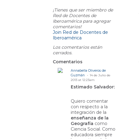
Comment Wall
A
¡Tienes que ser miembro de
Red de Docentes de
Iberoamérica para agregar
comentarios!
Join Red de Docentes de
Iberoamérica
Los comentarios están
cerrados.
Comentarios
Annabella Oliveros de
Guzmán
14 de Julio de
2013 at 12:23am
Estimado Salvador:
Quiero comentar
con respecto a la
integración de la
enseñanza de la
Geografía
como
Ciencia Social. Como
educadora siempre