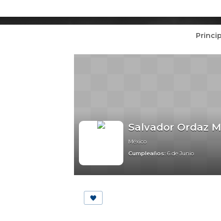
Princi
Salvador Ordaz 
México
Cumpleaños:
6 de Junio