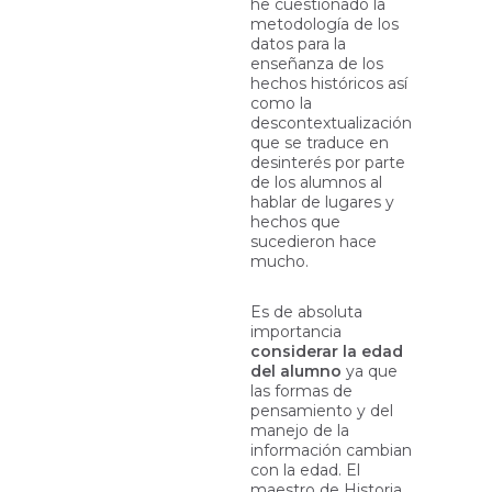
he cuestionado la
metodología de los
datos para la
enseñanza de los
hechos históricos así
como la
descontextualización
que se traduce en
desinterés por parte
de los alumnos al
hablar de lugares y
hechos que
sucedieron hace
mucho.
Es de absoluta
importancia
considerar la edad
del alumno
ya que
las formas de
pensamiento y del
manejo de la
información cambian
con la edad. El
maestro de Historia,