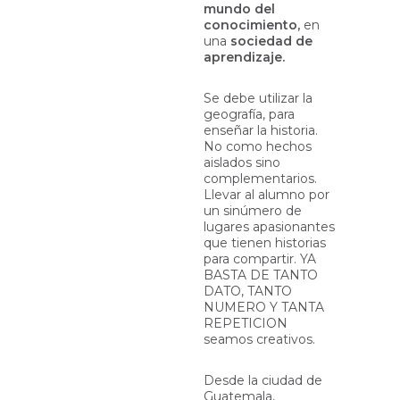
mundo del
conocimiento,
en
una
sociedad de
aprendizaje.
Se debe utilizar la
geografía, para
enseñar la historia.
No como hechos
aislados sino
complementarios.
Llevar al alumno por
un sinúmero de
lugares apasionantes
que tienen historias
para compartir. YA
BASTA DE TANTO
DATO, TANTO
NUMERO Y TANTA
REPETICION
seamos creativos.
Desde la ciudad de
Guatemala,