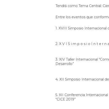
Tendrá como Tema Central: Cienci
Entre los eventos que conform
1. XVIII Simposio Internacional 
2. X V I S i m p o s i o I n t e r
3. XIV Taller Internacional “Com
Desarrollo”
4. XII Simposio Internacional d
5. XII Conferencia Internacional
“CICE 2019”