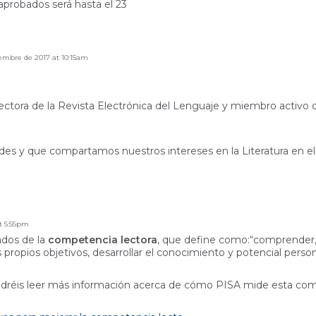
 aprobados será hasta el 23
embre de 2017 at 10:15am
ctora de la Revista Electrónica del Lenguaje y miembro activo 
es y que compartamos nuestros intereses en la Literatura en el
t 5:55pm
ados de la
competencia lectora
, que define como:“comprender, ut
s propios objetivos, desarrollar el conocimiento y potencial person
 podréis leer más información acerca de cómo PISA mide esta c