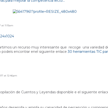
as para mejorar la competencia lecto...
 at 11:15am
imos un recurso muy interesante que recoge una variedad de r
Lo podeís encontrar enel siguiente enlace
30 herramientas TIC par
017 at 12:46pm
pilación de Cuentos y Leyendas disponible e el siguiente enla
ños desarrolla y amplía su capacidad de percepción y comprensió