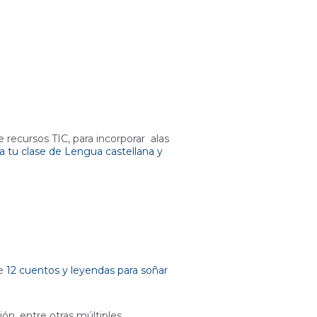
ecursos TIC, para incorporar alas
a tu clase de Lengua castellana y
ce
12 cuentos y leyendas para soñar
n, entre otras múltiples