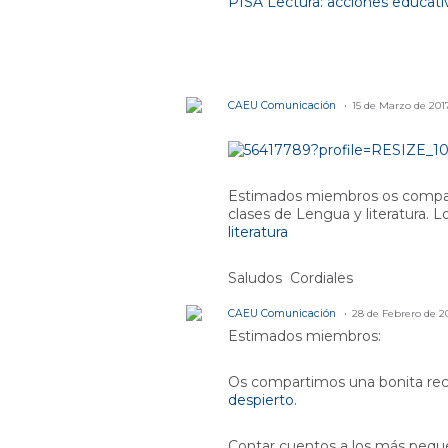
PISA Lectura: acciones educativ
CAEU Comunicación
15 de Marzo de 2017
Estimados miembros os compart
clases de Lengua y literatura. 
literatura
Saludos Cordiales
CAEU Comunicación
28 de Febrero de 2
Estimados miembros:
Os compartimos una bonita reco
despierto
.
Contar cuentos a los más peque