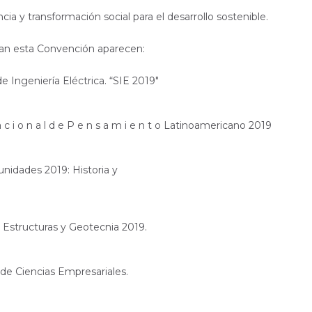
a y transformación social para el desarrollo sostenible.
an esta Convención aparecen:
de Ingeniería Eléctrica. “SIE 2019"
 n a c i o n a l d e P e n s a m i e n t o Latinoamericano 2019
unidades 2019: Historia y
e Estructuras y Geotecnia 2019.
 de Ciencias Empresariales.