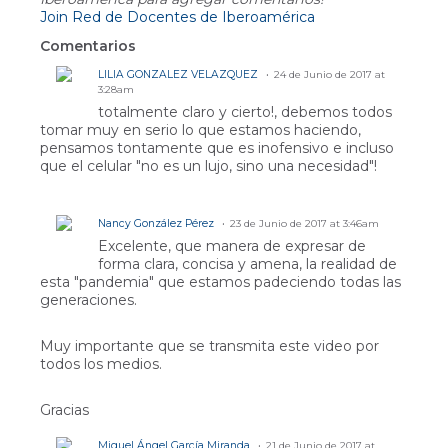
Join Red de Docentes de Iberoamérica
Comentarios
LILIA GONZALEZ VELAZQUEZ
24 de Junio de 2017 at
3:28am
totalmente claro y cierto!, debemos todos
tomar muy en serio lo que estamos haciendo,
pensamos tontamente que es inofensivo e incluso
que el celular "no es un lujo, sino una necesidad"!
Nancy González Pérez
23 de Junio de 2017 at 3:46am
Excelente, que manera de expresar de
forma clara, concisa y amena, la realidad de
esta "pandemia" que estamos padeciendo todas las
generaciones.
Muy importante que se transmita este video por
todos los medios.
Gracias
Miguel Ángel García Miranda
21 de Junio de 2017 at