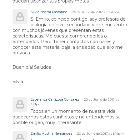
puedan alcanzar sus propias metas.
Silvia Noemi Passarino
20 de Junio de 2017 at 3:34pm
Si Emilio, coincido contigo, soy profesora de
biología en nivel secundario y me encuentro
con muchos jóvenes que presentan estas
características. Me cuesta comprenderlos o
entenderlos. Pero, tener contactos con pares y
conocer este material baja la ansiedad que ello me
provoca.
Buen día! Saludos
Silvia
Esperanza Carrizosa Gonzalez
20 de Junio de 2017 at
3:21pm
Todos en un momento de nuestra vida
padecemos estos conflictos y no entendemos su
posible origen, muy interesante
Emilio Austria Hernández
20 de Junio de 2017 at 3:14pm