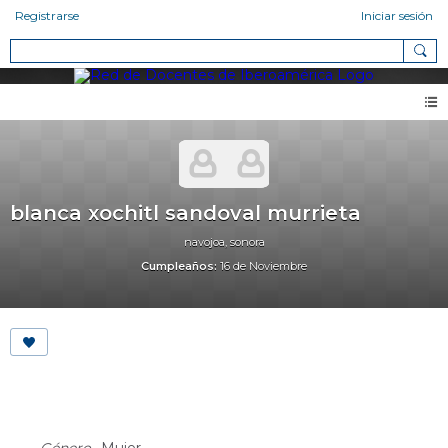
Registrarse
Iniciar sesión
blanca xochitl sandoval murrieta
navojoa, sonora
Cumpleaños:
16 de Noviembre
About