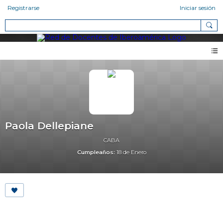
Registrarse
Iniciar sesión
Paola Dellepiane
CABA
Cumpleaños:
18 de Enero