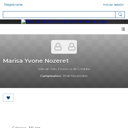
Registrarse
Iniciar sesión
Marisa Yvone Nozeret
Villa de Soto, Provincia de Córdoba
Cumpleaños:
18 de Noviembre
About