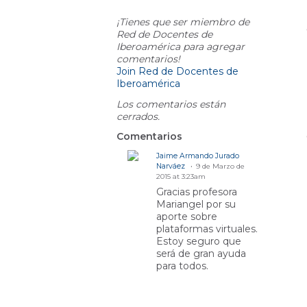
Comment Wall
A
¡Tienes que ser miembro de
Red de Docentes de
Iberoamérica para agregar
comentarios!
Join Red de Docentes de
Iberoamérica
Los comentarios están
cerrados.
Comentarios
Jaime Armando Jurado
Narváez
9 de Marzo de
2015 at 3:23am
Gracias profesora
Mariangel por su
aporte sobre
plataformas virtuales.
Estoy seguro que
será de gran ayuda
para todos.