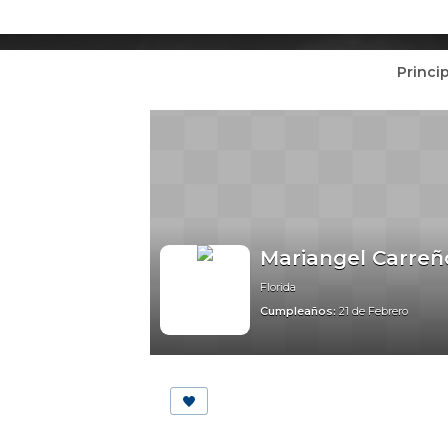
Princi
Mariangel Carreñ
Florida
Cumpleaños:
21 de Febrero