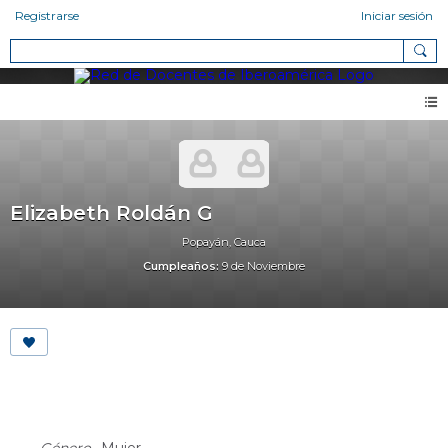
Registrarse
Iniciar sesión
Elizabeth Roldán G
Popayán, Cauca
Cumpleaños:
9 de Noviembre
About