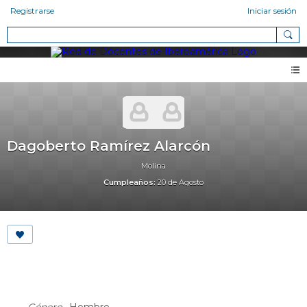
Registrarse
Iniciar sesión
Dagoberto Ramírez Alarcón
Molina
Cumpleaños:
20 de Agosto
About