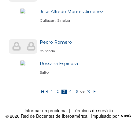
José Alfredo Montes Jiménez
Culiacán, Sinaloa
Pedro Romero
miranda
Rossana Espinosa
Salto
de
1
2
3
4
5
10
P
A
Si
ri
n
g
m
t
ui
e
e
e
r
ri
n
Informar un problema
|
Términos de servicio
o
o
t
r
e
© 2026 Red de Docentes de Iberoamérica
Impulsado por