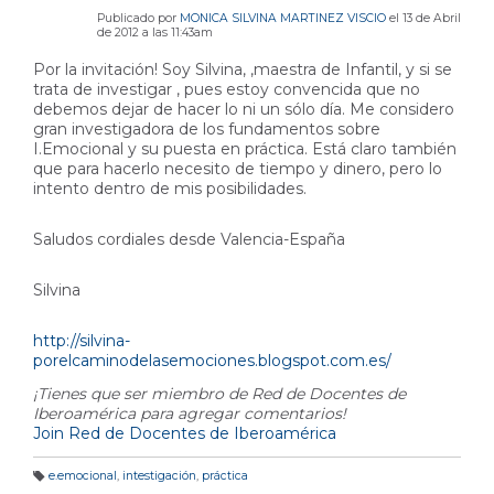
Publicado por
MONICA SILVINA MARTINEZ VISCIO
el 13 de Abril
de 2012 a las 11:43am
Por la invitación! Soy Silvina, ,maestra de Infantil, y si se
trata de investigar , pues estoy convencida que no
debemos dejar de hacer lo ni un sólo día. Me considero
gran investigadora de los fundamentos sobre
I.Emocional y su puesta en práctica. Está claro también
que para hacerlo necesito de tiempo y dinero, pero lo
intento dentro de mis posibilidades.
Saludos cordiales desde Valencia-España
Silvina
http://silvina-
porelcaminodelasemociones.blogspot.com.es/
¡Tienes que ser miembro de Red de Docentes de
Iberoamérica para agregar comentarios!
Join Red de Docentes de Iberoamérica
e.emocional
,
intestigación
,
práctica
E