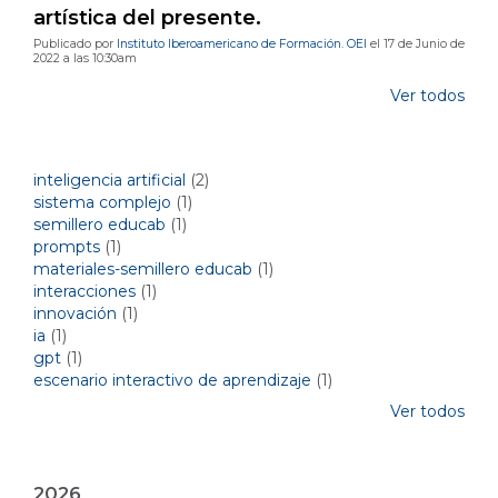
artística del presente.
Publicado por
Instituto Iberoamericano de Formación. OEI
el 17 de Junio de
2022 a las 10:30am
Ver todos
Temas del blog por etiquetas
inteligencia artificial
(2)
sistema complejo
(1)
semillero educab
(1)
prompts
(1)
materiales-semillero educab
(1)
interacciones
(1)
innovación
(1)
ia
(1)
gpt
(1)
escenario interactivo de aprendizaje
(1)
Ver todos
Archivos mensuales
2026