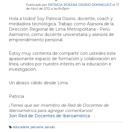
Publicado por
PATRICIA ROXANA OSORIO DOMINGUEZ
el 17
de Abril de 2012 a las 8:43pm
Hola a todos! Soy Patricia Osorio, docente, coach y
mediadora tecnológica. Trabajo como Asesora de la
Dirección Regional de Lima Metropolitana - Perú.
Asimismo, como docente universitaria y asesora de
emprendimiento personal.
Estoy muy contenta de compartir con ustedes este
apasionante espacio de formación y colaboración en
línea, unidos por nuestro interés en la educación e
investigación.
Un abrazo cálido desde Lima.
Patricia
¡Tienes que ser miembro de Red de Docentes de
Iberoamérica para agregar comentarios!
Join Red de Docentes de Iberoamérica
educadora
,
peruana
,
saludo
E